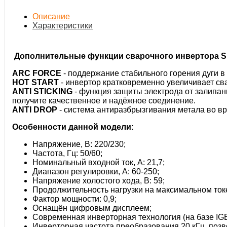
Описание
Характеристики
Дополнительные функции сварочного инвертора Sht
ARC FORCE
­- поддержание стабильного горения дуги 
HOT START
-­ инвертор кратковременно увеличивает сва
ANTI STICKING
-­ функция защиты электрода от залипа
получите качественное и надёжное соединение.
ANTI DROP
­- система антиразбрызгивания метала во в
Особенности данной модели:
Напряжение, В: 220/230;
Частота, Гц: 50/60;
Номинальный входной ток, А: 21,7;
Диапазон регулировки, А: 60-250;
Напряжение холостого хода, В: 59;
Продолжительность нагрузки на максимальном токе 
Фактор мощности: 0,9;
Оснащён цифровым дисплеем;
Современная инверторная технология (на базе IGB
Инверторная частота преобразования 20 кГц, позв