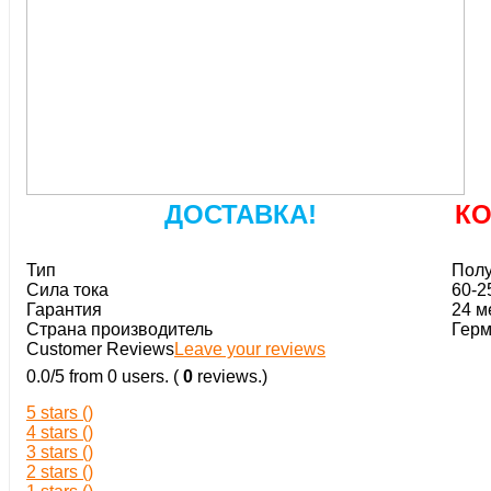
ДОСТАВКА!
К
Тип
Полу
Сила тока
60-2
Гарантия
24 м
Страна производитель
Гер
Customer Reviews
Leave your reviews
0.0
/
5
from
0
users.
(
0
reviews.)
5 stars (
)
4 stars (
)
3 stars (
)
2 stars (
)