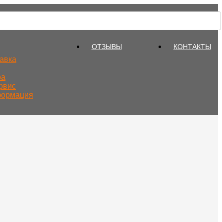
ОТЗЫВЫ
КОНТАКТЫ
тавка
ра
рвис
формация