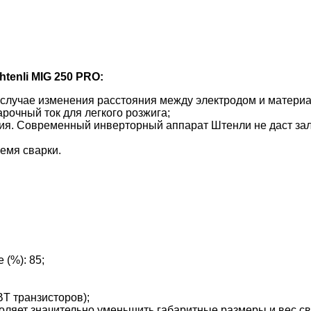
enli MIG ­250 PRO:
в случае изменения расстояния между электродом и матери
рочный ток для легкого розжига;
ния. Современный инверторный аппарат Штенли не даст зал
ремя сварки.
(%): 85;
T транзисторов);
оляет значительно уменьшить габаритные размеры и вес св