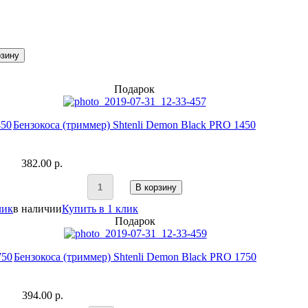
рзину
Подарок
450
Бензокоса (триммер) Shtenli Demon Black PRO 1450
382.00 p.
В корзину
лик
в наличии
Купить в 1 клик
Подарок
750
Бензокоса (триммер) Shtenli Demon Black PRO 1750
394.00 p.