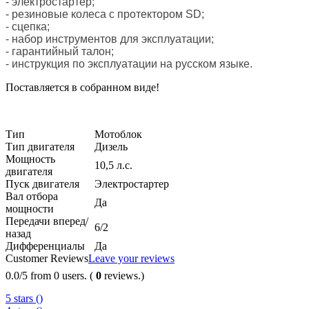
- электростартер;
- резиновые колеса с протектором SD;
- сцепка;
- набор инструментов для эксплуатации;
- гарантийный талон;
- инструкция по эксплуатации на русском языке.
Поставляется в собранном виде!
Тип
Мотоблок
Тип двигателя
Дизель
Мощность
10,5 л.с.
двигателя
Пуск двигателя
Электростартер
Вал отбора
Да
мощности
Передачи вперед/
6/2
назад
Дифференциалы
Да
Customer Reviews
Leave your reviews
0.0
/
5
from
0
users.
(
0
reviews.)
5 stars (
)