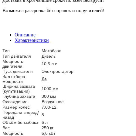
Доставка в кротчайшие сроки по всей Беларуси!
Возможна рассрочка без справок и поручителей!
Описание
Характеристики
Тип
Мотоблок
Тип двигателя
Дизель
Мощность
10,5 л.с.
двигателя
Пуск двигателя
Электростартер
Вал отбора
Да
мощности
Ширина захвата
1000 мм
(культивации)
Глубина захвата
300 мм
Охлаждение
Воздушное
Размер колёс
7.00-12
Передачи вперед/
8
назад
Объём бензобака
6 л
Вес
250 кг
Мощность
6,6 кВт