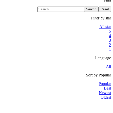
Find
Search
Reset
Filter by star
All star
5
4
3
2
1
Language
All
Sort by
Popular
Popular
Best
Newest
Oldest