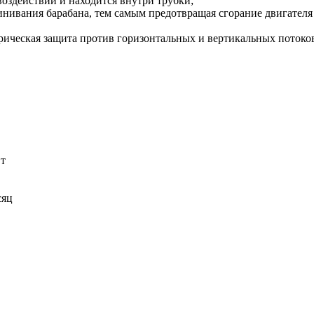
здействий и находится внутри трубки;
инивания барабана, тем самым предотвращая сгорание двигателя
ктрическая защита против горизонтальных и вертикальных потоко
Вт
сяц