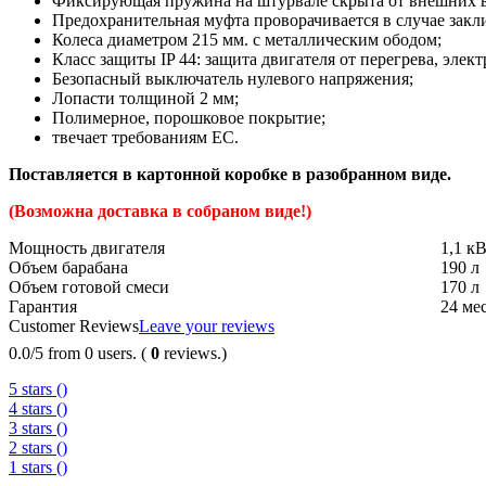
Фиксирующая пружина на штурвале скрыта от внешних во
Предохранительная муфта проворачивается в случае закл
Колеса диаметром 215 мм. с металлическим ободом;
Класс защиты IP 44: защита двигателя от перегрева, эле
Безопасный выключатель нулевого напряжения;
Лопасти толщиной 2 мм;
Полимерное, порошковое покрытие;
твечает требованиям ЕС.
Поставляется в картонной коробке в разобранном виде.
(Возможна доставка в собраном виде!)
Мощность двигателя
1,1 к
Объем барабана
190 л
Объем готовой смеси
170 л
Гарантия
24 ме
Customer Reviews
Leave your reviews
0.0
/
5
from
0
users.
(
0
reviews.)
5 stars (
)
4 stars (
)
3 stars (
)
2 stars (
)
1 stars (
)